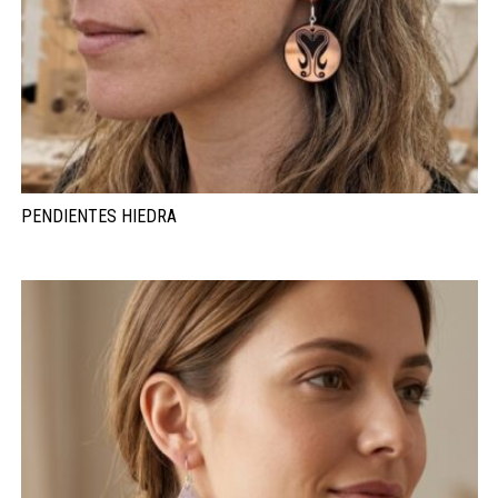
PENDIENTES HIEDRA