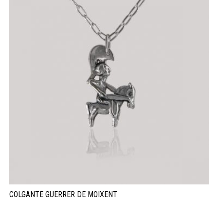
COLGANTE GUERRER DE MOIXENT