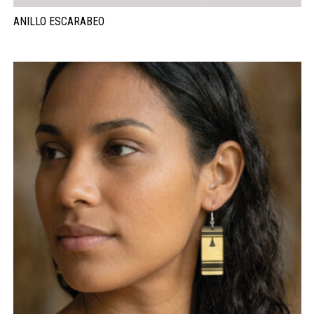
ANILLO ESCARABEO