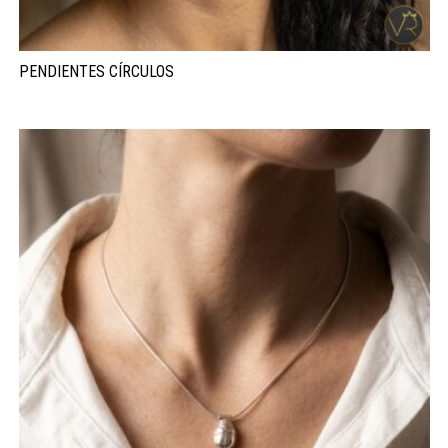
PENDIENTES CÍRCULOS