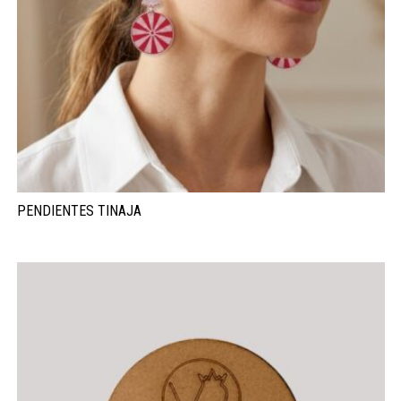
PENDIENTES TINAJA