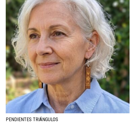
PENDIENTES TRIÁNGULOS