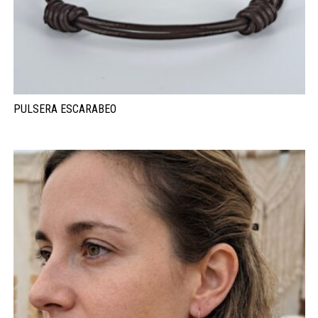
PULSERA ESCARABEO