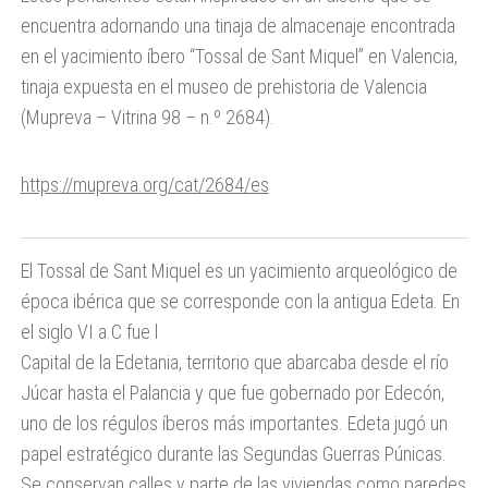
encuentra adornando una tinaja de almacenaje encontrada
en el y
acimiento íbero “Tossal de Sant Miquel”
en Valencia,
tinaja expuesta en el museo de prehistoria de Valencia
(Mupreva –
Vitrina 98 – n.º 2684
).
https://mupreva.org/cat/2684/es
El Tossal de Sant Miquel es un yacimiento arqueológico de
época ibérica que se corresponde con la antigua Edeta. En
el siglo VI a.C fue l
Capital de la Edetania, territorio que abarcaba desde el río
Júcar hasta el Palancia y que fue gobernado por Edecón,
uno de los régulos íberos más importantes. Edeta jugó un
papel estratégico durante las Segundas Guerras Púnicas.
Se conservan calles y parte de las viviendas como paredes