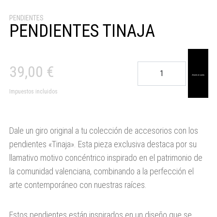
PENDIENTES
PENDIENTES TINAJA
PENDIENTES
39,00
€
TINAJA
Añadir al carrito
cantidad
Impuestos incluidos
Dale un giro original a tu colección de accesorios con los
pendientes «Tinaja». Esta pieza exclusiva destaca por su
llamativo motivo concéntrico inspirado en el patrimonio de
la comunidad valenciana, combinando a la perfección el
arte contemporáneo con nuestras raíces.
Estos pendientes están inspirados en un diseño que se