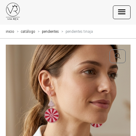
inicio
catálogo
pendientes
pendientes tinaja