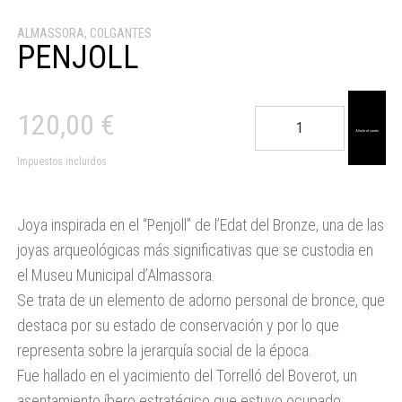
ALMASSORA
,
COLGANTES
PENJOLL
Penjoll
120,00
€
cantidad
Añadir al carrito
Impuestos incluidos
Joya inspirada en el “Penjoll” de l’Edat del Bronze, una de las
joyas arqueológicas más significativas que se custodia en
el Museu Municipal d’Almassora.
Se trata de un elemento de adorno personal de bronce, que
destaca por su estado de conservación y por lo que
representa sobre la jerarquía social de la época.
Fue hallado en el yacimiento del Torrelló del Boverot, un
asentamiento íbero estratégico que estuvo ocupado