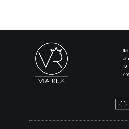
INI
JO
TA
CO