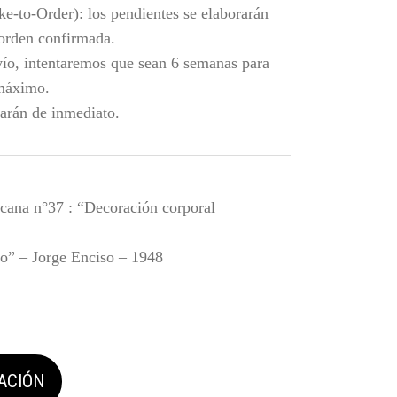
ke-to-Order):
los pendientes
se elaborarán
 orden confirmada.
vío, intentaremos que sean 6 semanas para
máximo.
iarán de inmediato.
cana n°37 : “Decoración corporal
co” – Jorge Enciso – 1948
ACIÓN