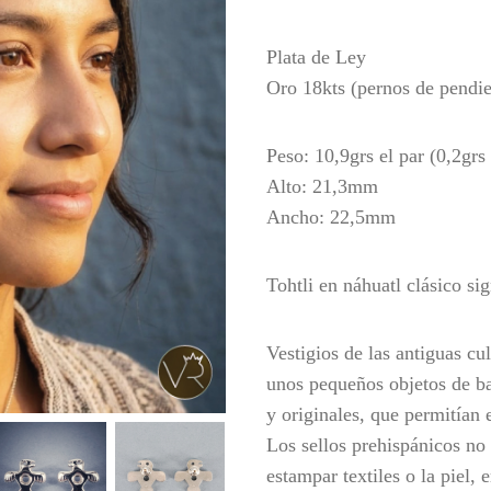
Plata de Ley
Oro 1
8
kts
(p
ernos de pendie
Peso
:
10,9
grs el par
(0,2grs
Alto
:
21,3
mm
Ancho
:
22,5
mm
Tohtli
en náhuatl clásico sig
Vestigios de las antiguas cu
unos pequeños objetos de ba
y originales, que permitían 
Los sellos prehispánicos no
estampar textiles o la piel,