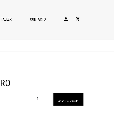
TALLER
CONTACTO
ORO
Colgante
Toro
Añadir al carrito
cantidad