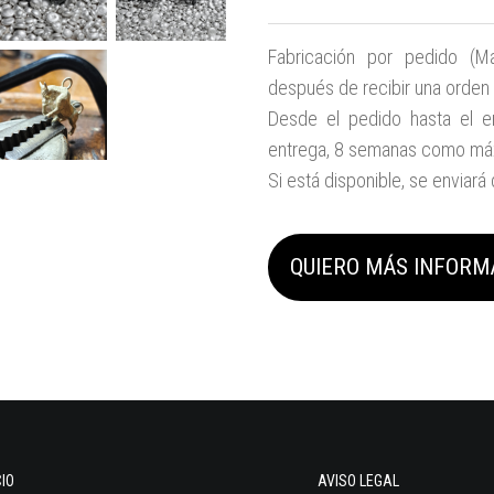
Fabricación por pedido (Ma
después de recibir una orden
Desde el pedido hasta el e
entrega, 8 semanas como má
Si está disponible, se enviará
QUIERO MÁS INFORM
CIO
AVISO LEGAL