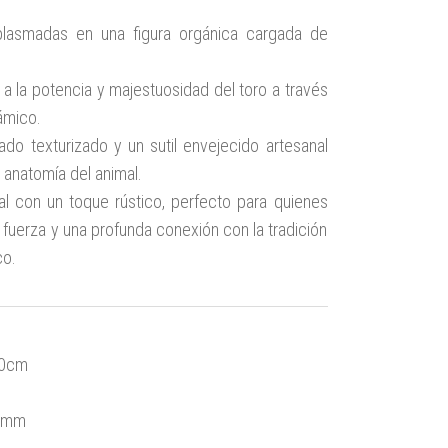
 plasmadas en una figura orgánica cargada de
a la potencia y majestuosidad del toro a través
ámico.
do texturizado y un sutil envejecido artesanal
a anatomía del animal.
l con un toque rústico, perfecto para quienes
 fuerza y una profunda conexión con la tradición
co.
40cm
16mm