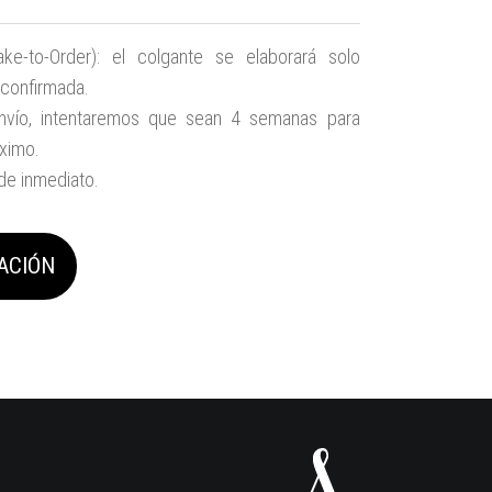
ke-to-Order): el colgante se elaborará solo
 confirmada.
nvío, intentaremos que sean 4 semanas para
ximo.
 de inmediato.
ACIÓN