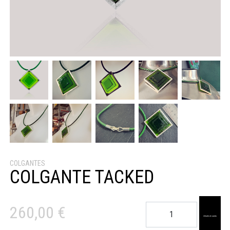
COLGANTES
COLGANTE TACKED
Colgante
260,00
€
Tacked
Añadir al carrito
cantidad