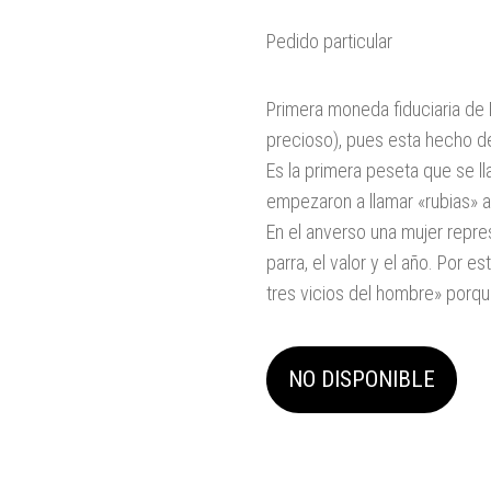
Pedido particular
Primera moneda fiduciaria de
precioso), pues esta hecho de
Es la primera peseta que se ll
empezaron a llamar «rubias» a
En el anverso una mujer repres
parra, el valor y el año. Por
tres vicios del hombre» porque
NO DISPONIBLE