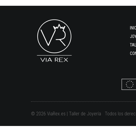
INI
JO
TA
CO
© 2026 ViaRex.es | Taller de Joyería Todos los dere