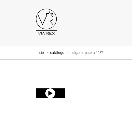
inicio
catálogo
colgante peseta 1937