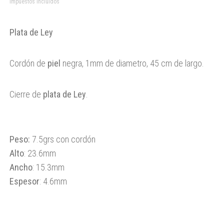
Impuestos incluidos
n°1
cantidad
Plata de Ley
Cordón de
piel
negra, 1mm de diametro, 45 cm de largo.
Cierre de
plata de Ley
.
Peso:
7.5grs con cordón
Alto
: 23.6mm
Ancho
: 15.3mm
Espesor
: 4.6mm