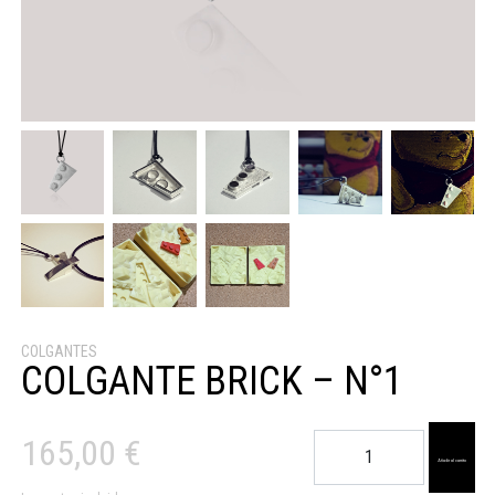
COLGANTES
COLGANTE BRICK – N°1
Colgante
165,00
€
Brick
Añadir al carrito
-