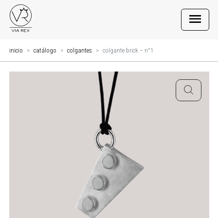
inicio
catálogo
colgantes
colgante brick – n°1