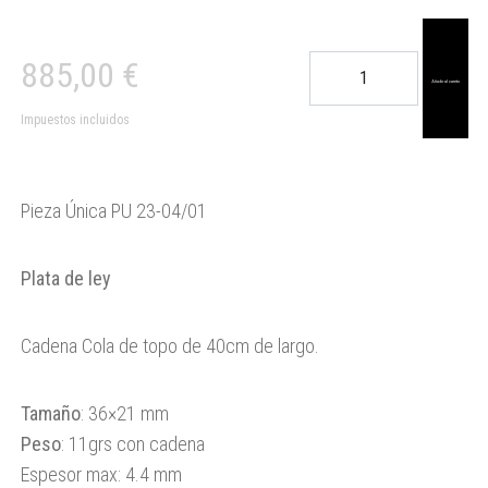
Colgante
885,00
€
Iniskim
Añadir al carrito
cantidad
Impuestos incluidos
Pieza Única PU 23-04/01
Plata de ley
Cadena Cola de topo de 40cm de largo.
Tamaño
: 36×21 mm
Peso
: 11grs con cadena
Espesor max: 4.4 mm