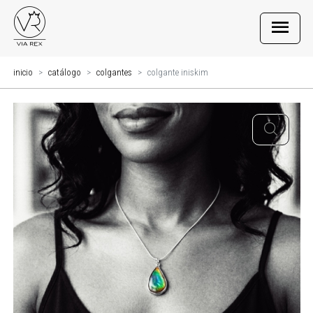
inicio
catálogo
colgantes
colgante iniskim