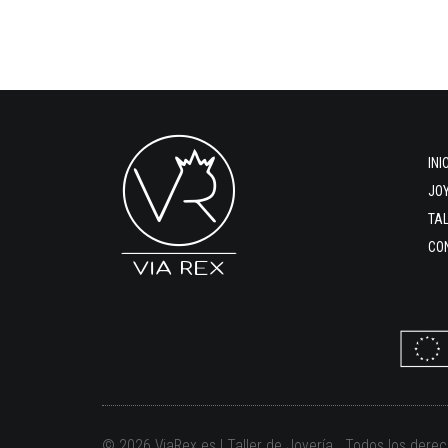
INI
JO
TA
CO
© 2026 ViaRex.es | Taller de Joyería Todos los dere