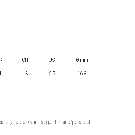
K
CH
US
Ø mm
N
13
6,5
16,8
sible (el precio varia segun tamaño/peso del