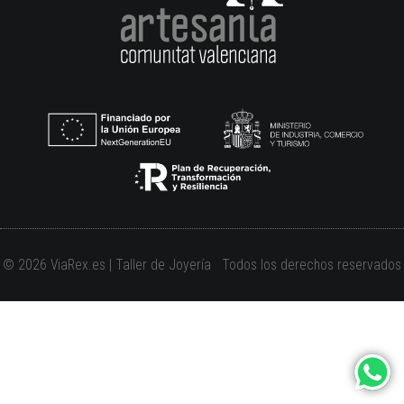
© 2026 ViaRex.es | Taller de Joyería Todos los derechos reservados